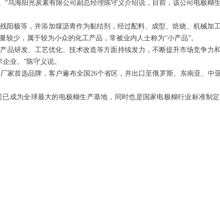
46亿元。“乌海阳光炭素有限公司副总经理陈守义介绍说，目前，该公司电
、残阳极等，并添加煤沥青作为黏结剂，经过配料、成型、焙烧、机械加
量较少，属于较为小众的化工产品，常被业内人士称为“小产品”。
产品研发、工艺优化、技术改造等方面持续发力，不断提升市场竞争力和
术企业。”陈守义说。
厂家首选品牌，客户遍布全国26个省区，并出口至俄罗斯、东南亚、中亚
已成为全球最大的电极糊生产基地，同时也是国家电极糊行业标准制定单