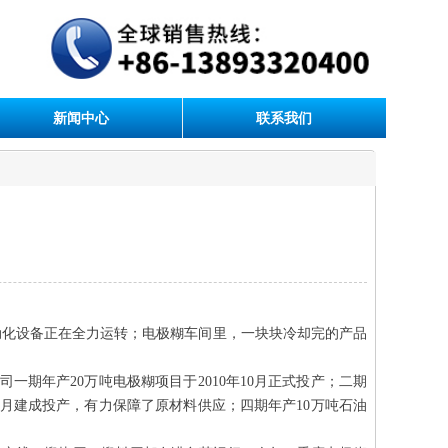
新闻中心
联系我们
动化设备正在全力运转；电极糊车间里，一块块冷却完的产品
一期年产20万吨电极糊项目于2010年10月正式投产；二期
10月建成投产，有力保障了原材料供应；四期年产10万吨石油