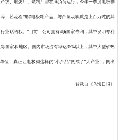
极糊生产线、煅烧厂、煅料厂都在满负荷运行，今年一季度电极糊
工等工艺流程制得电极糊产品。与产量动辄就是上百万吨的其
行业话语权。“目前，公司拥有4项国家专利，其中发明专利
等国家和地区。国内市场占有率达35%以上，其中大型矿热
位，真正让电极糊这样的“小产品”做成了“大产业”，闯出
转载自《乌海日报》