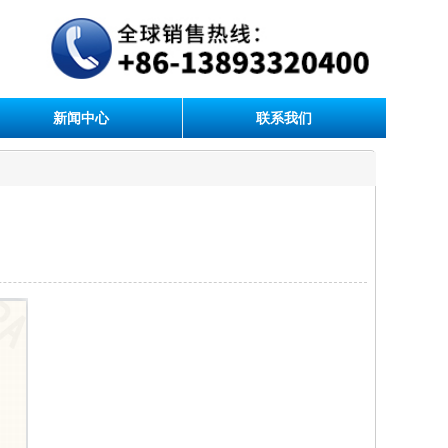
新闻中心
联系我们