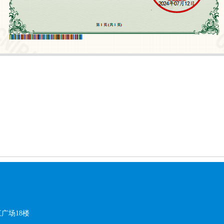
广场18楼